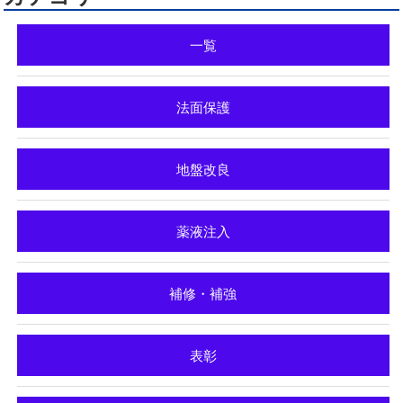
一覧
法面保護
地盤改良
薬液注入
補修・補強
表彰